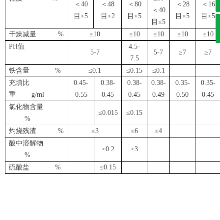
＜40
＜48
＜80
＜28
＜16
＜40
目≤5
目≤2
目≤5
目≤5
目≤5
目≤5
干燥减量 %
≤10
≤10
≤10
≤10
≤10
PH值
4.5-
5-7
5-7
≥7
≥7
7.5
铁含量 %
≤0.1
≤0.15
≤0.1
充填比
0.45-
0.38-
0.38-
0.38-
0.35-
0.35-
重 g/ml
0.55
0.45
0.45
0.49
0.50
0.45
氯化物含量
≤0.015
≤0.15
%
灼烧残渣 %
≤3
≤6
≤4
酸中溶解物
≤0.2
≤3
%
硫酸盐 %
≤0.15